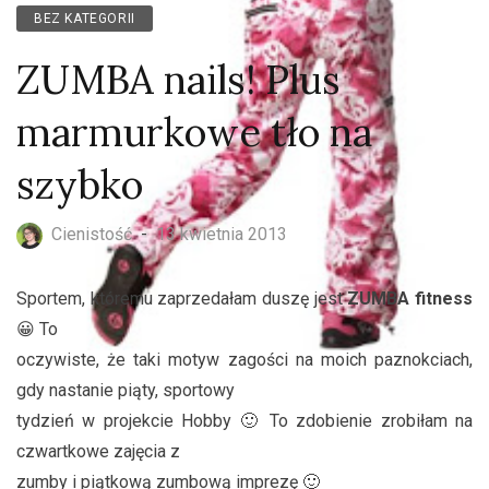
BEZ KATEGORII
ZUMBA nails! Plus
marmurkowe tło na
szybko
Cienistość
-
13 kwietnia 2013
Sportem, któremu zaprzedałam duszę jest
ZUMBA fitness
😀 To
oczywiste, że taki motyw zagości na moich paznokciach,
gdy nastanie piąty, sportowy
tydzień w projekcie Hobby 🙂 To zdobienie zrobiłam na
czwartkowe zajęcia z
zumby i piątkową zumbową imprezę 🙂