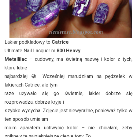
Lakier podkładowy to
Catrice
Ultimate Nail Lacquer nr
800 Heavy
Metallilac
– cudowny, ma świetną nazwę i kolor z tych,
które lubię
najbardziej 😀 Wcześniej marudziłam na pędzelek w
lakierach Catrice, ale tym
raze używało się go świetnie, lakier dobrze się
rozprowadza, dobrze kryje i
szybko wysycha. Zdjęcie jest niewyraźne, ponieważ tylko w
ten sposób umiałam
moim aparatem uchwycić kolor – nie chciałam, żeby
zniknęły te najpiękniejsze ciepłe tony. To