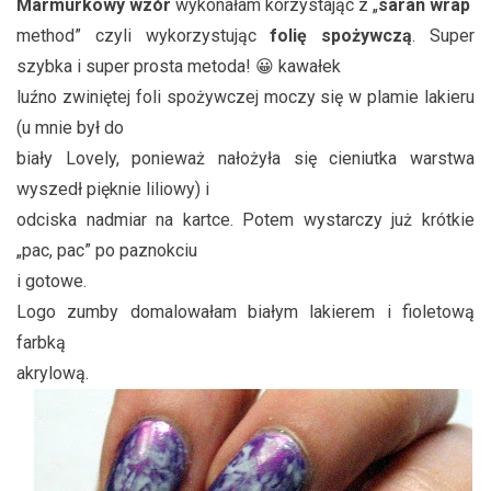
Marmurkowy wzór
wykonałam korzystając z „
saran wrap
method” czyli wykorzystując
folię spożywczą
. Super
szybka i super prosta metoda! 😀 kawałek
luźno zwiniętej foli spożywczej moczy się w plamie lakieru
(u mnie był do
biały Lovely, ponieważ nałożyła się cieniutka warstwa
wyszedł pięknie liliowy) i
odciska nadmiar na kartce. Potem wystarczy już krótkie
„pac, pac” po paznokciu
i gotowe.
Logo zumby domalowałam białym lakierem i fioletową
farbką
akrylową.