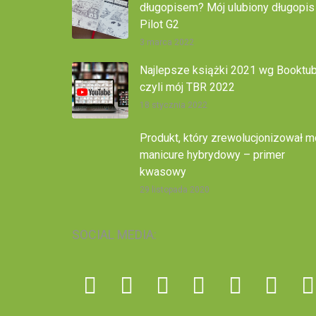
długopisem? Mój ulubiony długopis
Pilot G2
3 marca 2022
Najlepsze książki 2021 wg Booktub
czyli mój TBR 2022
18 stycznia 2022
Produkt, który zrewolucjonizował m
manicure hybrydowy – primer
kwasowy
29 listopada 2020
SOCIAL MEDIA: