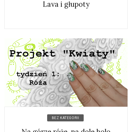
Lava i głupoty
BEZ KATEGORII
Na górze róże, na dole holo