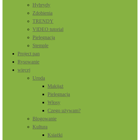
Hybrydy
Zdobienia
TRENDY
VIDEO tutorial
Pielęgnacja
Stemple
Project pan
Rysowanie
więcej
Uroda
Makijaż
Pielęgnacja
Włosy
Czego używam?
Blogowanie
Kultura
Książki