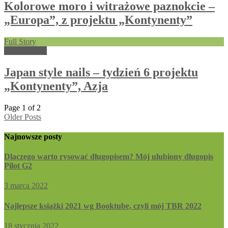
Kolorowe moro i witrażowe paznokcie –
„Europa”, z projektu „Kontynenty”
Full Story
Bez kategorii
Japan style nails – tydzień 6 projektu
„Kontynenty”, Azja
Page 1 of 2
Older Posts
Najnowsze posty
Dlaczego warto rysować długopisem? Mój ulubiony długopis
Pilot G2
3 marca 2022
Najlepsze książki 2021 wg Booktube, czyli mój TBR 2022
18 stycznia 2022