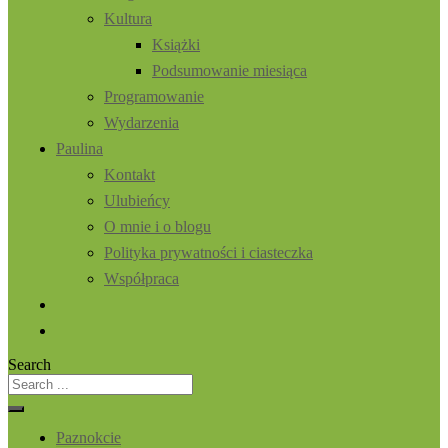
Kultura
Książki
Podsumowanie miesiąca
Programowanie
Wydarzenia
Paulina
Kontakt
Ulubieńcy
O mnie i o blogu
Polityka prywatności i ciasteczka
Współpraca
Search
Paznokcie