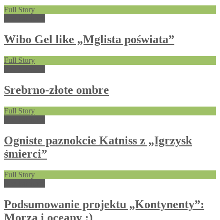
Full Story
Bez kategorii
Wibo Gel like „Mglista poświata”
Full Story
Bez kategorii
Srebrno-złote ombre
Full Story
Bez kategorii
Ogniste paznokcie Katniss z „Igrzysk
śmierci”
Full Story
Bez kategorii
Podsumowanie projektu „Kontynenty”:
Morza i oceany :)