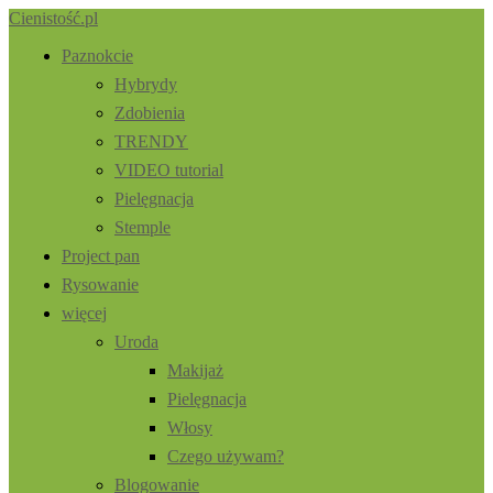
Cienistość.pl
Paznokcie
Hybrydy
Zdobienia
TRENDY
VIDEO tutorial
Pielęgnacja
Stemple
Project pan
Rysowanie
więcej
Uroda
Makijaż
Pielęgnacja
Włosy
Czego używam?
Blogowanie