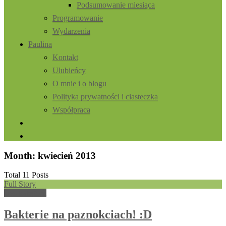
Podsumowanie miesiąca
Programowanie
Wydarzenia
Paulina
Kontakt
Ulubieńcy
O mnie i o blogu
Polityka prywatności i ciasteczka
Współpraca
Month: kwiecień 2013
Total 11 Posts
Full Story
Bez kategorii
Bakterie na paznokciach! :D