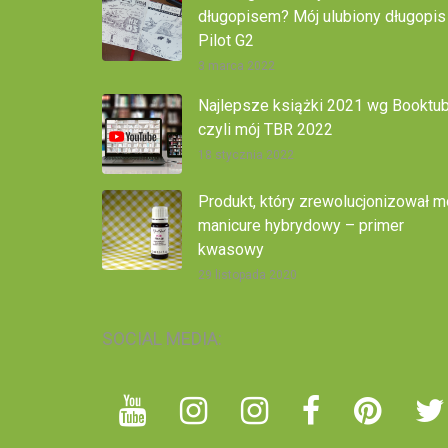
długopisem? Mój ulubiony długopis
Pilot G2
3 marca 2022
Najlepsze książki 2021 wg Booktub
czyli mój TBR 2022
18 stycznia 2022
Produkt, który zrewolucjonizował m
manicure hybrydowy – primer
kwasowy
29 listopada 2020
SOCIAL MEDIA: