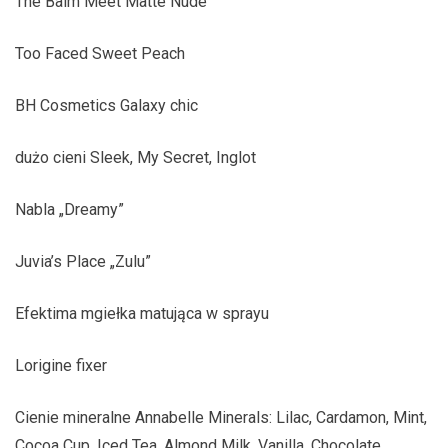
The Balm Meet Matte Nude
Too Faced Sweet Peach
BH Cosmetics Galaxy chic
dużo cieni Sleek, My Secret, Inglot
Nabla „Dreamy”
Juvia’s Place „Zulu”
Efektima mgiełka matująca w sprayu
Lorigine fixer
Cienie mineralne Annabelle Minerals: Lilac, Cardamon, Mint,
Cocoa Cup, Iced Tea, Almond Milk, Vanilla, Chocolate