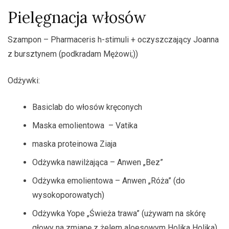
Pielęgnacja włosów
Szampon – Pharmaceris h-stimuli + oczyszczający Joanna
z bursztynem (podkradam Mężowi;))
Odżywki:
Basiclab do włosów kręconych
Maska emolientowa – Vatika
maska proteinowa Ziaja
Odżywka nawilżająca – Anwen „Bez”
Odżywka emolientowa – Anwen „Róża” (do
wysokoporowatych)
Odżywka Yope „Świeża trawa” (używam na skórę
głowy na zmianę z żelem aloesowym Holika Holika)