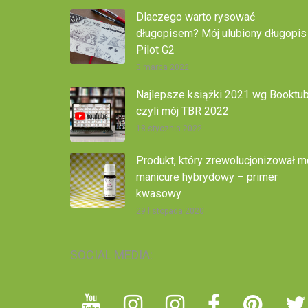
Dlaczego warto rysować
długopisem? Mój ulubiony długopis
Pilot G2
3 marca 2022
Najlepsze książki 2021 wg Booktub
czyli mój TBR 2022
18 stycznia 2022
Produkt, który zrewolucjonizował m
manicure hybrydowy – primer
kwasowy
29 listopada 2020
SOCIAL MEDIA: