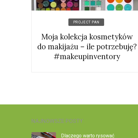
PROJECT PAN
Moja kolekcja kosmetyków
do makijażu – ile potrzebuję?
#makeupinventory
NAJNOWSZE POSTY
Dlaczego warto rysować