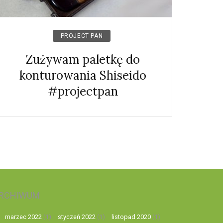
PROJECT PAN
Zużywam paletkę do
konturowania Shiseido
#projectpan
RCHIWUM
marzec 2022
(1)
styczeń 2022
(1)
listopad 2020
(1)