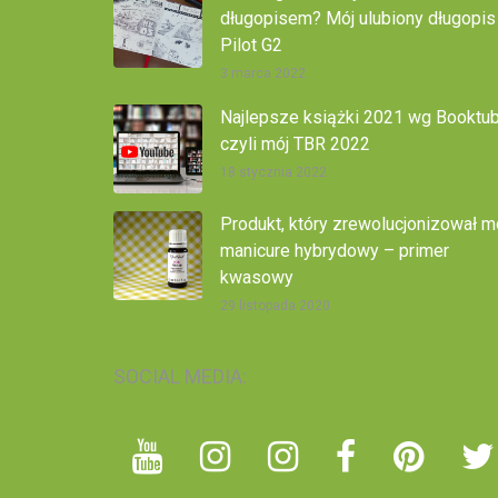
długopisem? Mój ulubiony długopis
Pilot G2
3 marca 2022
Najlepsze książki 2021 wg Booktub
czyli mój TBR 2022
18 stycznia 2022
Produkt, który zrewolucjonizował m
manicure hybrydowy – primer
kwasowy
29 listopada 2020
SOCIAL MEDIA: