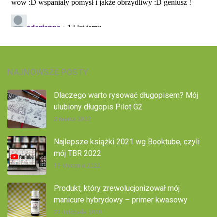
NAJNOWSZE POSTY
Dlaczego warto rysować długopisem? Mój
ulubiony długopis Pilot G2
3 marca 2022
Najlepsze książki 2021 wg Booktube, czyli
mój TBR 2022
18 stycznia 2022
Produkt, który zrewolucjonizował mój
manicure hybrydowy – primer kwasowy
29 listopada 2020