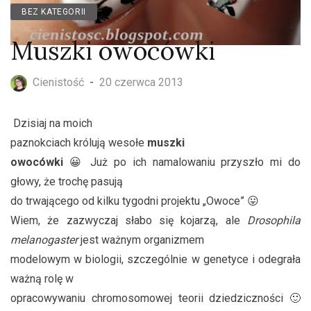
BEZ KATEGORII
Muszki owocówki
Cienistość
-
20 czerwca 2013
Dzisiaj na moich
paznokciach królują wesołe
muszki
owocówki
😀 Już po ich namalowaniu przyszło mi do
głowy, że trochę pasują
do trwającego od kilku tygodni projektu „Owoce” 😛
Wiem, że zazwyczaj słabo się kojarzą, ale
Drosophila
melanogaster
jest ważnym organizmem
modelowym w biologii, szczególnie w genetyce i odegrała
ważną rolę w
opracowywaniu chromosomowej teorii dziedziczności 🙂