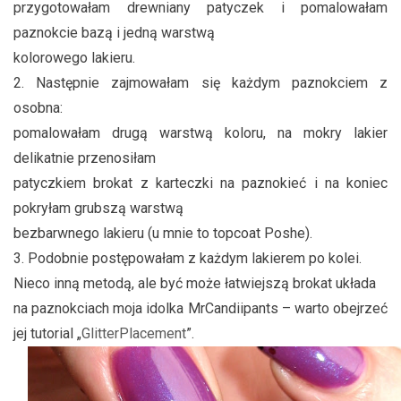
przygotowałam drewniany patyczek i pomalowałam
paznokcie bazą i jedną warstwą
kolorowego lakieru.
2. Następnie zajmowałam się każdym paznokciem z
osobna:
pomalowałam drugą warstwą koloru, na mokry lakier
delikatnie przenosiłam
patyczkiem brokat z karteczki na paznokieć i na koniec
pokryłam grubszą warstwą
bezbarwnego lakieru (u mnie to topcoat Poshe).
3. Podobnie postępowałam z każdym lakierem po kolei.
Nieco inną metodą, ale być może łatwiejszą brokat układa
na paznokciach moja idolka MrCandiipants – warto obejrzeć
jej tutorial „
GlitterPlacement
”.