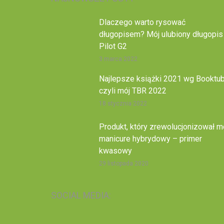
Dlaczego warto rysować
długopisem? Mój ulubiony długopis
Pilot G2
3 marca 2022
Najlepsze książki 2021 wg Booktub
czyli mój TBR 2022
18 stycznia 2022
Produkt, który zrewolucjonizował m
manicure hybrydowy – primer
kwasowy
29 listopada 2020
SOCIAL MEDIA: