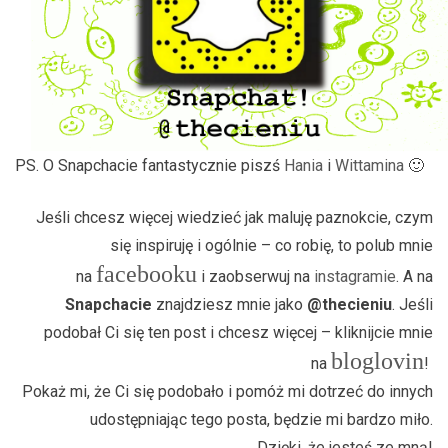
PS. O Snapchacie fantastycznie piszś
Hania
i
Wittamina
🙂
Jeśli chcesz więcej wiedzieć jak maluję paznokcie, czym
się inspiruję i ogólnie – co robię, to polub mnie
facebooku
na
i zaobserwuj na
instagramie
. A na
Snapchacie
znajdziesz mnie jako
@thecieniu
. Jeśli
podobał Ci się ten post i chcesz więcej – kliknijcie mnie
bloglovin
na
!
Pokaż mi, że Ci się podobało i pomóż mi dotrzeć do innych
udostępniając tego posta, będzie mi bardzo miło.
Dzięki, że jesteś ze mną!