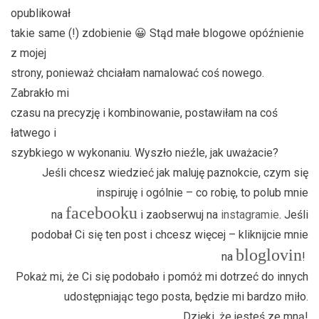
opublikował
takie same (!) zdobienie 😀 Stąd małe blogowe opóźnienie
z mojej
strony, ponieważ chciałam namalować coś nowego.
Zabrakło mi
czasu na precyzję i kombinowanie, postawiłam na coś
łatwego i
szybkiego w wykonaniu. Wyszło nieźle, jak uważacie?
Jeśli chcesz wiedzieć jak maluję paznokcie, czym się
inspiruję i ogólnie – co robię, to polub mnie
facebooku
na
i zaobserwuj na
instagramie
. Jeśli
podobał Ci się ten post i chcesz więcej – kliknijcie mnie
bloglovin
na
!
Pokaż mi, że Ci się podobało i pomóż mi dotrzeć do innych
udostępniając tego posta, będzie mi bardzo miło.
Dzięki, że jesteś ze mną!