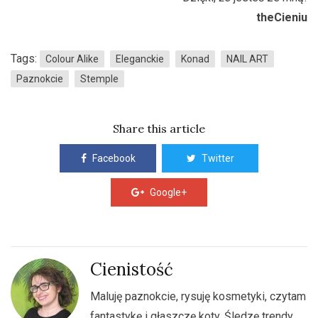
theCieniu
Tags:
Colour Alike
Eleganckie
Konad
NAIL ART
Paznokcie
Stemple
Share this article
Facebook
Twitter
Google+
Cienistość
Maluję paznokcie, rysuję kosmetyki, czytam
fantastykę i głaszczę koty. Śledzę trendy,