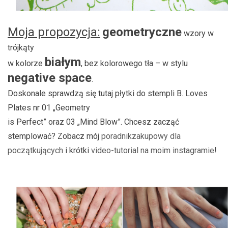
Moja propozycja:
geometryczne
wzory w
trójkąty
białym
w kolorze
, bez kolorowego tła – w stylu
negative space
.
Doskonale sprawdzą się tutaj płytki do stempli B. Loves
Plates nr 01 „Geometry
is Perfect” oraz 03 „Mind Blow”. Chcesz zacząć
stemplować? Zobacz mój
poradnikzakupowy dla
początkujących
i krótki
video-tutorial na moim instagramie
!