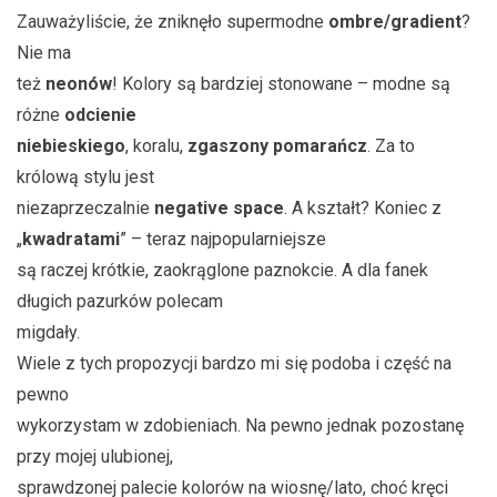
Zauważyliście, że zniknęło supermodne
ombre/gradient
?
Nie ma
też
neonów
! Kolory są bardziej stonowane – modne są
różne
odcienie
niebieskiego
, koralu,
zgaszony pomarańcz
. Za to
królową stylu jest
niezaprzeczalnie
negative space
. A kształt? Koniec z
„
kwadratami
” – teraz najpopularniejsze
są raczej krótkie, zaokrąglone paznokcie. A dla fanek
długich pazurków polecam
migdały.
Wiele z tych propozycji bardzo mi się podoba i część na
pewno
wykorzystam w zdobieniach. Na pewno jednak pozostanę
przy mojej ulubionej,
sprawdzonej palecie kolorów na wiosnę/lato, choć kręci