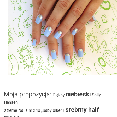
Moja propozycja:
niebieski
Piękny
Sally
Hansen
srebrny half
Xtreme Nails nr 240 „Baby blue” i