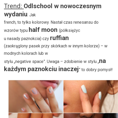
Trend:
Odlschool w nowoczesnym
wydaniu
. Jak
french, to tylko kolorowy. Nastał czas renesansu do
half moon
wzorów typu
(półksiężyc
ruffian
u nasady paznokcia) czy
(zaokrąglony pasek przy skórkach w innym kolorze) – w
modnych kolorach lub w
na
stylu „negative space”. Uwaga – zdobienie w stylu „
każdym paznokciu inaczej
” to dobry pomysł!