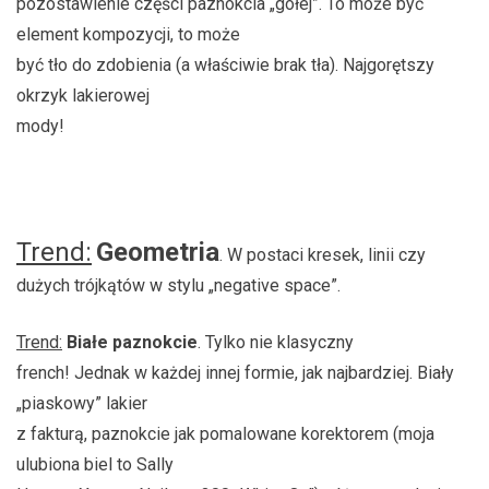
pozostawienie części paznokcia „gołej”. To może być
element kompozycji, to może
być tło do zdobienia (a właściwie brak tła). Najgorętszy
okrzyk lakierowej
mody!
Trend:
Geometria
. W postaci kresek, linii czy
dużych trójkątów w stylu „negative space”.
Trend:
Białe paznokcie
. Tylko nie klasyczny
french! Jednak w każdej innej formie, jak najbardziej. Biały
„piaskowy” lakier
z fakturą, paznokcie jak pomalowane korektorem (moja
ulubiona biel to Sally