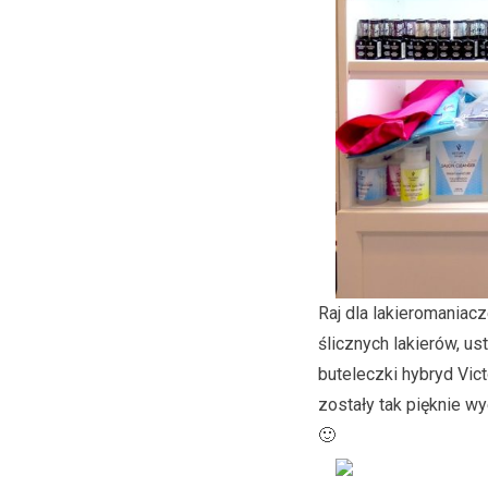
Raj dla lakieromania
ślicznych lakierów, u
buteleczki hybryd Vic
zostały tak pięknie w
🙂