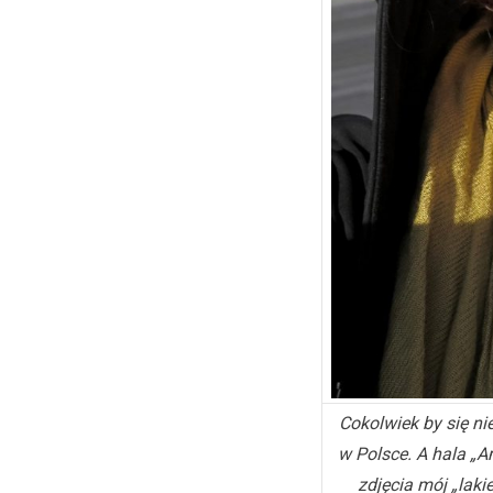
Cokolwiek by się ni
w Polsce. A hala „A
zdjęcia mój „laki