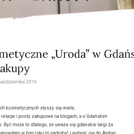
smetyczne „Uroda” w Gdań
 zakupy
października 2016
ch kosmetycznych słyszy się wiele,
relacje i posty zakupowe na blogach, a o Gdańskim
o. Być może to dlatego, że uważa się gdańskie targi za
tanowiłam w tym roku to nadrobić i wybrać się do Amber