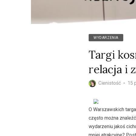
WYDARZENIA
Targi ko
relacja i
Cienistość
-
15 
O Warszawskich targa
często można znaleźć 
wydarzeniu jakoś cich
mniej atrakcyjne? Pos