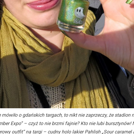
e mówiło o gdańskich targach, to nikt nie zaprzeczy, że stadion
mber Expo” – czyż to nie brzmi fajnie? Kto nie lubi bursztynów!
erowy outfit” na targi – cudny holo lakier Pahlish „Sour caramel