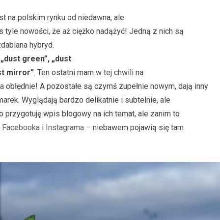
st na polskim rynku od niedawna, ale
 tyle nowości, że aż ciężko nadążyć! Jedną z nich są
dabiana hybryd.
m
„dust green”, „dust
st mirror”
. Ten ostatni mam w tej chwili na
a obłędnie! A pozostałe są czymś zupełnie nowym, dają inny
 marek. Wyglądają bardzo delikatnie i subtelnie, ale
o przygotuję wpis blogowy na ich temat, ale zanim to
a
Facebooka
i
Instagrama
– niebawem pojawią się tam