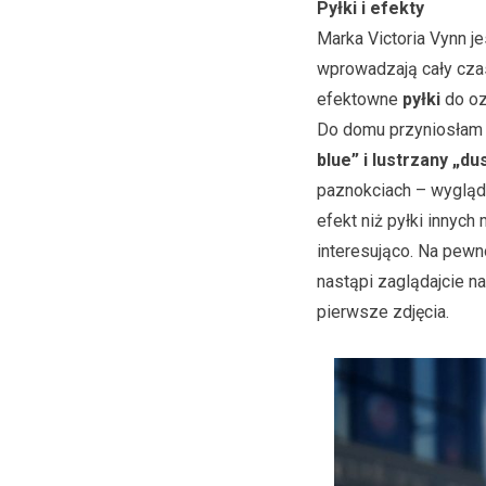
Pyłki i efekty
Marka Victoria Vynn je
wprowadzają cały czas
efektowne
pyłki
do oz
Do domu przyniosła
blue” i lustrzany „du
paznokciach – wygląd
efekt niż pyłki innych
interesująco. Na pewn
nastąpi zaglądajcie n
pierwsze zdjęcia.