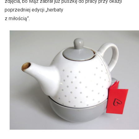
zdjęcia, bo Mąż zabrał już puszkę do pracy przy okazji
poprzedniej edycji „herbaty
z miłością”.