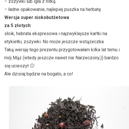
– zszywki lub igła z nitką
– ładne opakowanie, najlepiej puszka na herbatę
Wersja super niskobutżetowa
za 5 złotych
:
słoik, hebrata ekspresowa i najzwyklejsze kartki na
etykietki, zszywki. No może jeszcze wstążeczka.
Taką wersję tego prezentu przygotowałam kilka lat temu i
mój Mąż (wtedy jeszcze nawet nie Narzeczony;)) bardzo
się ucieszył 🙂
Ale dzisiaj będzie na bogato, a co!