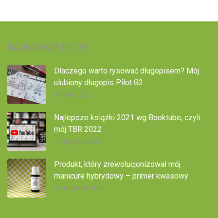
NAJNOWSZE POSTY
Dlaczego warto rysować długopisem? Mój
ulubiony długopis Pilot G2
3 marca 2022
Najlepsze książki 2021 wg Booktube, czyli
mój TBR 2022
18 stycznia 2022
Produkt, który zrewolucjonizował mój
manicure hybrydowy – primer kwasowy
29 listopada 2020