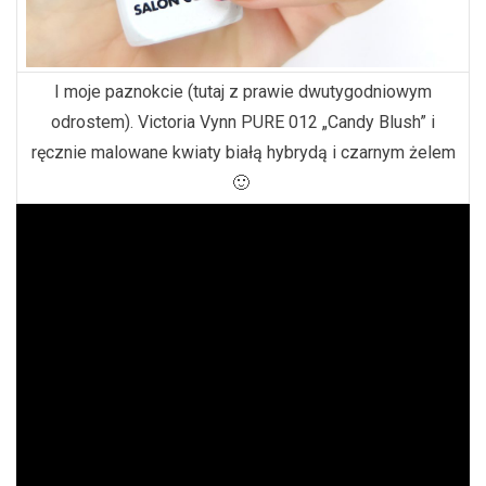
I moje paznokcie (tutaj z prawie dwutygodniowym
odrostem). Victoria Vynn PURE 012 „Candy Blush” i
ręcznie malowane kwiaty białą hybrydą i czarnym żelem
🙂