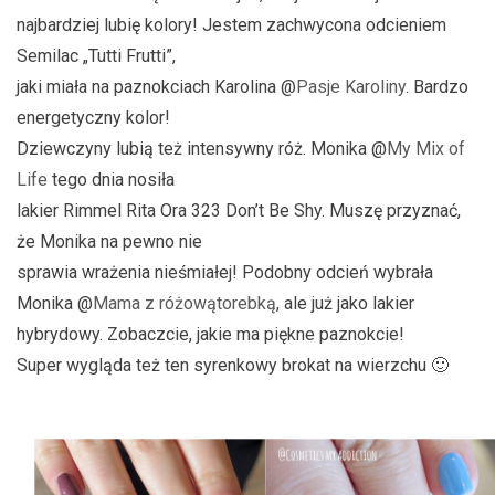
najbardziej lubię kolory! Jestem zachwycona odcieniem
Semilac „Tutti Frutti”,
jaki miała na paznokciach Karolina @
Pasje Karoliny
. Bardzo
energetyczny kolor!
Dziewczyny lubią też intensywny róż. Monika @
My Mix of
Life
tego dnia nosiła
lakier Rimmel Rita Ora 323 Don’t Be Shy. Muszę przyznać,
że Monika na pewno nie
sprawia wrażenia nieśmiałej! Podobny odcień wybrała
Monika @
Mama z różowątorebką
, ale już jako lakier
hybrydowy. Zobaczcie, jakie ma piękne paznokcie!
Super wygląda też ten syrenkowy brokat na wierzchu 🙂