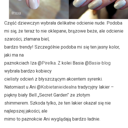
Część dziewczyn wybrała delikatne odcienie nude. Podoba
mi się, że teraz to nie oklepane, brązowe beże, ale odcienie
szarości, złamana biel,
bardzo trendy! Szczególnie podoba mi się ten jasny kolor,
jaki ma na
paznokciach Iza @
Pirelka
. Z kolei Basia @
Basia-blog
wybrała bardzo kobiecy
cielisty odcień z błyszczącym akcentem syrenki.
Natomiast u Ani @
Kobietanieidealna
tradycyjny lakier –
piękny biały Bell „Secret Garden” ze złotym
shimmerem. Szkoda tylko, że ten lakier okazał się nie
najlepszej jakości, ale
mimo to paznokcie Ani wyglądają bardzo ładnie.