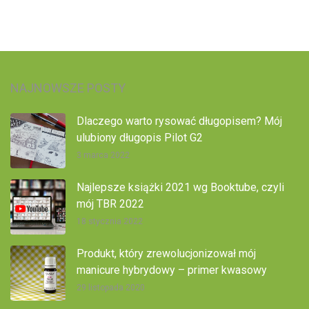
NAJNOWSZE POSTY
Dlaczego warto rysować długopisem? Mój
ulubiony długopis Pilot G2
3 marca 2022
Najlepsze książki 2021 wg Booktube, czyli
mój TBR 2022
18 stycznia 2022
Produkt, który zrewolucjonizował mój
manicure hybrydowy – primer kwasowy
29 listopada 2020