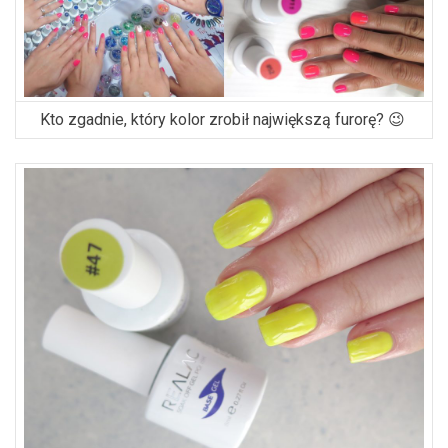
Kto zgadnie, który kolor zrobił największą furorę? 😉