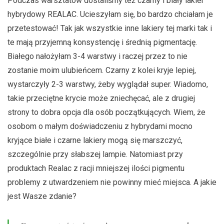
Podczas warsztatów dostaliśmy też czarny i biały lakier
hybrydowy REALAC. Ucieszyłam się, bo bardzo chciałam je
przetestować! Tak jak wszystkie inne lakiery tej marki tak i
te mają przyjemną konsystencję i średnią pigmentację.
Białego nałożyłam 3-4 warstwy i raczej przez to nie
zostanie moim ulubieńcem. Czarny z kolei kryje lepiej,
wystarczyły 2-3 warstwy, żeby wyglądał super. Wiadomo,
takie przeciętne krycie może zniechęcać, ale z drugiej
strony to dobra opcja dla osób początkujących. Wiem, że
osobom o małym doświadczeniu z hybrydami mocno
kryjące białe i czarne lakiery mogą się marszczyć,
szczególnie przy słabszej lampie. Natomiast przy
produktach Realac z racji mniejszej ilości pigmentu
problemy z utwardzeniem nie powinny mieć miejsca. A jakie
jest Wasze zdanie?