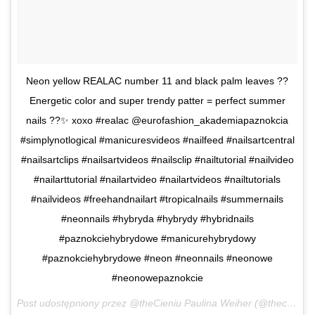
Neon yellow REALAC number 11 and black palm leaves ??
Energetic color and super trendy patter = perfect summer
nails ??✨ xoxo #realac @eurofashion_akademiapaznokcia
#simplynotlogical #manicuresvideos #nailfeed #nailsartcentral
#nailsartclips #nailsartvideos #nailsclip #nailtutorial #nailvideo
#nailarttutorial #nailartvideo #nailartvideos #nailtutorials
#nailvideos #freehandnailart #tropicalnails #summernails
#neonnails #hybryda #hybrydy #hybridnails
#paznokciehybrydowe #manicurehybrydowy
#paznokciehybrydowe #neon #neonnails #neonowe
#neonowepaznokcie
Post udostępniony przez @theCieniu Paulina Weiher (@thecieniu) 14 Lip, 2017 o 1:29 PDT