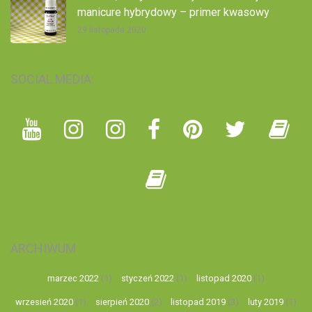
manicure hybrydowy – primer kwasowy
29 listopada 2020
SOCIAL MEDIA:
ARCHIWUM
marzec 2022
(1)
styczeń 2022
(1)
listopad 2020
(1)
wrzesień 2020
(1)
sierpień 2020
(2)
listopad 2019
(3)
luty 2019
(1)