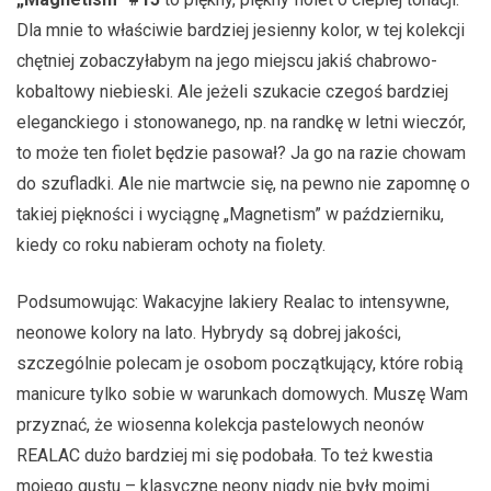
Dla mnie to właściwie bardziej jesienny kolor, w tej kolekcji
chętniej zobaczyłabym na jego miejscu jakiś chabrowo-
kobaltowy niebieski. Ale jeżeli szukacie czegoś bardziej
eleganckiego i stonowanego, np. na randkę w letni wieczór,
to może ten fiolet będzie pasował? Ja go na razie chowam
do szufladki. Ale nie martwcie się, na pewno nie zapomnę o
takiej piękności i wyciągnę „Magnetism” w październiku,
kiedy co roku nabieram ochoty na fiolety.
Podsumowując: Wakacyjne lakiery Realac to intensywne,
neonowe kolory na lato. Hybrydy są dobrej jakości,
szczególnie polecam je osobom początkujący, które robią
manicure tylko sobie w warunkach domowych. Muszę Wam
przyznać, że wiosenna kolekcja pastelowych neonów
REALAC dużo bardziej mi się podobała. To też kwestia
mojego gustu – klasyczne neony nigdy nie były moimi