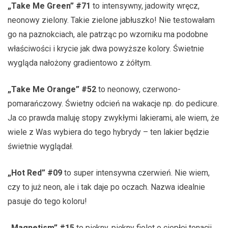
„Take Me Green” #71
to intensywny, jadowity wręcz,
neonowy zielony. Takie zielone jabłuszko! Nie testowałam
go na paznokciach, ale patrząc po wzorniku ma podobne
właściwości i krycie jak dwa powyższe kolory. Świetnie
wygląda nałożony gradientowo z żółtym.
„Take Me Orange” #52
to neonowy, czerwono-
pomarańczowy. Świetny odcień na wakacje np. do pedicure.
Ja co prawda maluję stopy zwykłymi lakierami, ale wiem, że
wiele z Was wybiera do tego hybrydy – ten lakier będzie
świetnie wyglądał.
„Hot Red” #09
to super intensywna czerwień. Nie wiem,
czy to już neon, ale i tak daje po oczach. Nazwa idealnie
pasuje do tego koloru!
„Magnetism” #15
to piękny, piękny fiolet o ciepłej tonacji.