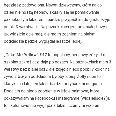
będziesz zadowolona. Nawet dziewczyny, które na co
dzień nie noszą neonów skusiły się na pomalowanie
paznokci tym lakierem i bardzo przypadł im do gustu. Kryje
po ok. 3 warstwach. Na paznokciach jest bez białej bazy i
jak widzicie daje radę, ale moim zdaniem na białym
podkładzie będzie wyglądał jeszcze lepiej.
„Take Me Yellow” #47
to popularny, neonowy żółty. Jak
szkolny zakreślacz, daje po oczach. Na paznokciach mam 3
warstwy bez białej bazy, ale zdjęcia nieco podbiły kolor, na
żywo z białym podkładem byłoby lepiej. Żółty neon to
klasyka na lato, ten lakier bardzo przypadł mi do gustu.
Dodałam do niego zdobienie w liście palmowe, które
pokazywałam na Facebooku i Instagramie (widzieliście?;)),
ten kolor świetnie wygląda z takimi czarnymi wzorami.