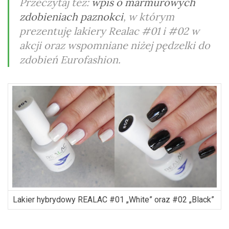
Przeczytaj też:
wpis o marmurowych
zdobieniach paznokci
, w którym
prezentuję lakiery Realac #01 i #02 w
akcji oraz wspomniane niżej pędzelki do
zdobień Eurofashion.
Lakier hybrydowy REALAC #01 „White” oraz #02 „Black”