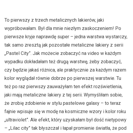
To pierwszy z trzech metalicznych lakierów, jaki
wypróbowałam. Był dla mnie niezłym zaskoczeniem! Po
pierwsze kryje naprawdę super – jedna warstwa wystarczy,
tak samo zresztą jak pozostałe metaliczne lakiery z serii
„Pastel City”. Jak możecie zobaczyć na video w każdym
wypadku dokładałam też drugą warstwę, żeby zobaczyć,
czy będzie jakaś różnica, ale praktycznie za każdym razem
kolor wyglądał równie dobrze po pierwszej warstwie. Tu
też po raz pierwszy zauważyłam ten efekt rozświetlenia,
jaki mają metaliczne lakiery z tej serii. Wymyśliłam sobie,
że zrobię zdobienie w stylu pastelowe galaxy – to teraz
fajnie wpisuje się w modę na kosmiczne wzory i kolor roku
„ultraviolet”. Ale efekt, który uzyskałam był dość nietypowy
– „Lilac city” tak błyszczał i łapał promienie światła, że pod