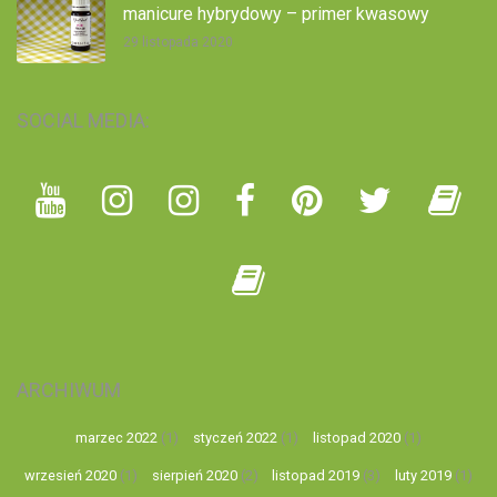
manicure hybrydowy – primer kwasowy
29 listopada 2020
SOCIAL MEDIA:
ARCHIWUM
marzec 2022
(1)
styczeń 2022
(1)
listopad 2020
(1)
wrzesień 2020
(1)
sierpień 2020
(2)
listopad 2019
(3)
luty 2019
(1)