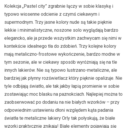
Kolekcja „Pastel city” zgrabnie łączy w sobie klasykę i
typowo wiosenne odcienie z czymś ciekawym i
supermodnym. Trzy jasne kolory nude są takie pięknie
lekkie i minimalistyczne, noszone solo wyglądają bardzo
elegancko, ale ja przede wszystkim zachwycam się nimi w
kontekście idealnego tła do zdobień. Trzy kolejne kolory
mają metaliczno-frostowe wykończenie, bardzo modne w
tym sezonie, ale w ciekawy sposób wyróżniają się na tle
innych lakierów. Nie są typowo lustrzano-metaliczne, ale
bardziej jak płynny rozświetlacz który pięknie opalizuje. Nie
tyle odbijają światło, ale tak jakby łapią promienie w sobie
zostawiając moc blasku na paznokciach. Najlepiej można to
zaobserwować po dodaniu na nie białych wzorków – przy
odpowiednim ustawieniu dłoni względem kąta padania
światła te metaliczne lakiery Orly tak połyskują, że białe
wzorki praktycznie znikają! Białe elementy pojawiają się