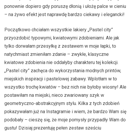
ponownie dopiero gdy poruszę dłonią i ułożę palce w cieniu
– na żywo efekt jest naprawdę bardzo ciekawy i elegancki!
Początkowo chciałam wszystkie lakiery „Pastel city”
przyozdobić typowymi, kwiatowymi zdobieniami. Ale jak
tylko dorwałam przesyłkę z zestawem w moje łapki, to
natychmiast zmieniłam zdanie – zwykłe, klasyczne
kwiatowe zdobienia nie oddałyby charakteru tej kolekcji.
„Pastel city” zachęca do wykorzystania modnych printów,
miejskich inspiracji i pastelowej zabawy. Wplotłam w to
wszystko trochę kwiatów – bez nich nie byłoby wiosny! Ale
postawiłam na miejski, nieco zwariowany szyk w
geometryczno-abstrakcyjnym stylu. Kilka z tych zdobień
pokazywałam już na Instagramie i wiem, że bardzo Wam się
podobały – cieszę się, że moje pomysły przypadły Wam do
gustu! Dzisiaj prezentuję pełen zestaw sześciu