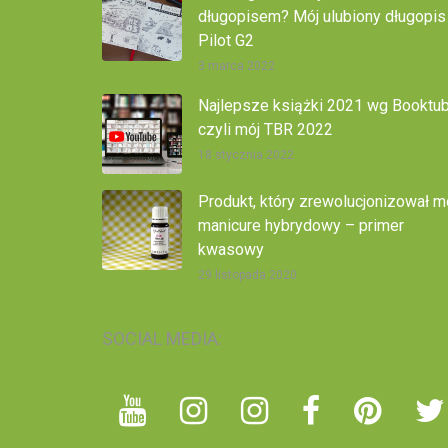
długopisem? Mój ulubiony długopis
Pilot G2
3 marca 2022
Najlepsze książki 2021 wg Booktub
czyli mój TBR 2022
18 stycznia 2022
Produkt, który zrewolucjonizował m
manicure hybrydowy – primer
kwasowy
29 listopada 2020
SOCIAL MEDIA: