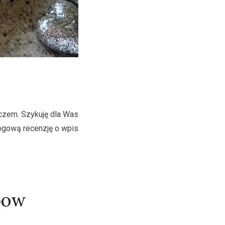
aczem. Szykuję dla Was
logową recenzję o wpis
bow