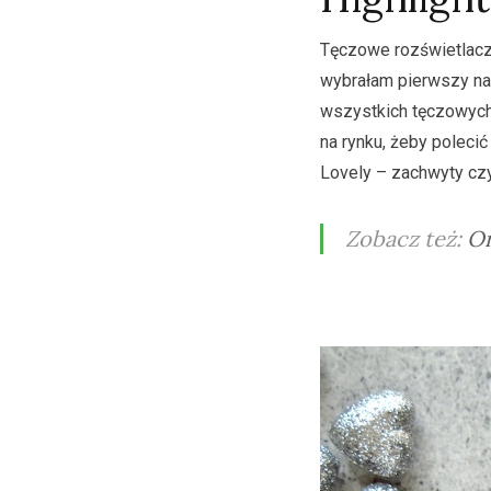
Tęczowe rozświetlacze
wybrałam pierwszy na 
wszystkich tęczowych 
na rynku, żeby poleci
Lovely – zachwyty czy
Zobacz też:
Or