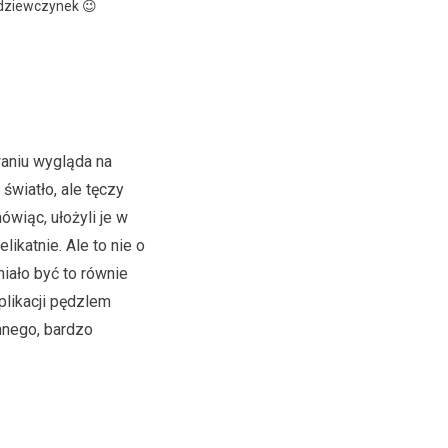
 dziewczynek 😉
waniu wygląda na
 światło, ale tęczy
wiąc, ułożyli je w
likatnie. Ale to nie o
iało być to równie
plikacji pędzlem
innego, bardzo