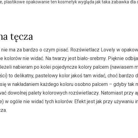
e, plastikowe opakowanie ten kosmetyk wygląda jak taka zabawka dla
a tęcza
o nie ma za bardzo o czym pisać. Rozświetlacz Lovely w opako
e kolorów nie widać. Na twarzy jest biało-srebrny. Pięknie odbija
 Jeżeli nabieram po kolei pojedyncze kolory palcem (nawiasem mó
ci) to delikatny, pastelowy kolor jakoś tam widać, choć bardzo de
 się w nakładaniem każdego koloru osobno palcem – gdyby tak m
ć dowolnej palety kolorowych rozświetlaczy. Natomiast przy a
) w ogóle nie widać tych kolorów. Efekt jest jak przy używaniu 
za.