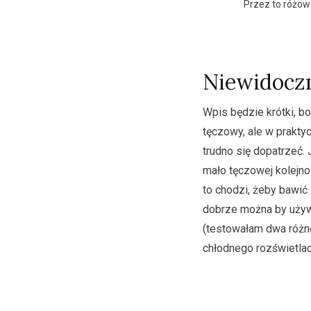
Przez to różow
Niewidoczn
Wpis będzie krótki, b
tęczowy, ale w praktyc
trudno się dopatrzeć.
mało tęczowej kolejnoś
to chodzi, żeby bawić
dobrze można by używa
(testowałam dwa różne
chłodnego rozświetlac