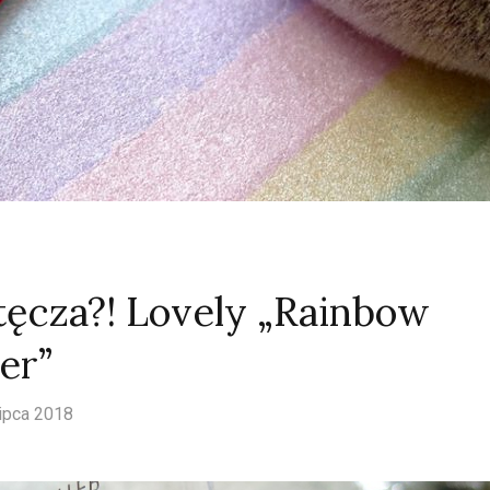
tęcza?! Lovely „Rainbow
er”
lipca 2018