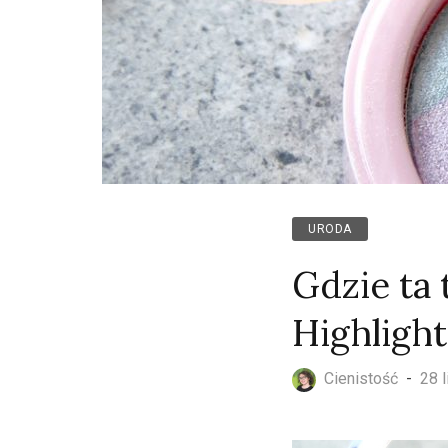
URODA
Gdzie ta 
Highlight
Cienistość
-
28 