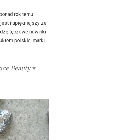
 ponad rok temu –
jest napiękniejszy ze
ledzę tęczowe nowinki
duktem polskiej marki
Lace Beauty
♥