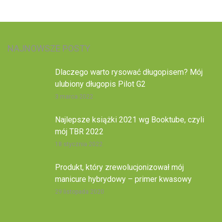
NAJNOWSZE POSTY
Dlaczego warto rysować długopisem? Mój
ulubiony długopis Pilot G2
3 marca 2022
Najlepsze książki 2021 wg Booktube, czyli
mój TBR 2022
18 stycznia 2022
Produkt, który zrewolucjonizował mój
manicure hybrydowy – primer kwasowy
29 listopada 2020