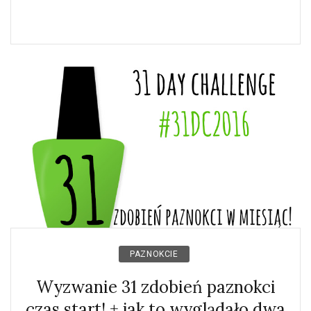
PAZNOKCIE
Wyzwanie 31 zdobień paznokci
czas start! + jak to wyglądało dwa