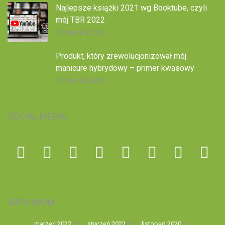
Najlepsze książki 2021 wg Booktube, czyli
mój TBR 2022
18 stycznia 2022
Produkt, który zrewolucjonizował mój
manicure hybrydowy – primer kwasowy
29 listopada 2020
SOCIAL MEDIA:
ARCHIWUM
marzec 2022
(1)
styczeń 2022
(1)
listopad 2020
(1)