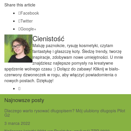
Share this article
Facebook
Twitter
Google+
Cienistość
Maluję paznokcie, rysuję kosmetyki, czytam
fantastykę i głaszczę koty. Śledzę trendy, tworzę
inspiracje, zdobywam nowe umiejętności. U mnie
znajdziesz najlepsze pomysły na kreatywne
spędzenie wolnego czasu :) Dołącz do zabawy! Kliknij w biało-
czerwony dzwoneczek w rogu, aby włączyć powiadomienia o
nowych postach. Dziękuję!
Najnowsze posty
Dlaczego warto rysować długopisem? Mój ulubiony długopis Pilot
G2
3 marca 2022