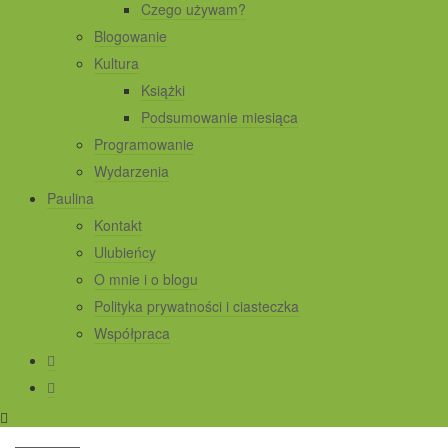
Czego używam?
Blogowanie
Kultura
Książki
Podsumowanie miesiąca
Programowanie
Wydarzenia
Paulina
Kontakt
Ulubieńcy
O mnie i o blogu
Polityka prywatności i ciasteczka
Współpraca