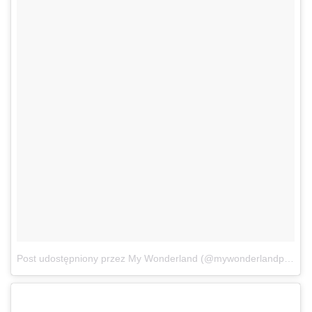
Post udostępniony przez My Wonderland (@mywonderlandpl)
15 L