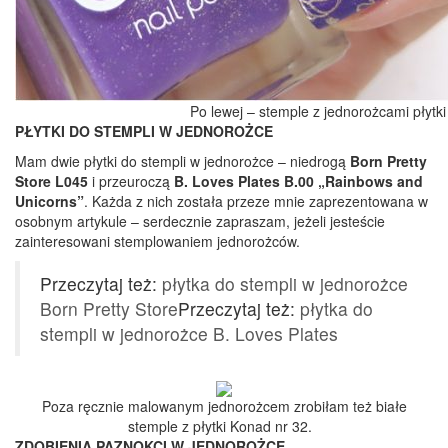
Po lewej – stemple z jednorożcami płytki
PŁYTKI DO STEMPLI W JEDNOROŻCE
Mam dwie płytki do stempli w jednorożce – niedrogą
Born Pretty
Store L045
i przeuroczą
B. Loves Plates B.00 „Rainbows and
Unicorns”
. Każda z nich została przeze mnie zaprezentowana w
osobnym artykule – serdecznie zapraszam, jeżeli jesteście
zainteresowani stemplowaniem jednorożców.
Przeczytaj też:
płytka do stempli w jednorożce
Born Pretty Store
Przeczytaj też:
płytka do
stempli w jednorożce B. Loves Plates
Poza ręcznie malowanym jednorożcem zrobiłam też białe
stemple z płytki Konad nr 32.
ZDOBIENIA PAZNOKCI W JEDNOROŻCE