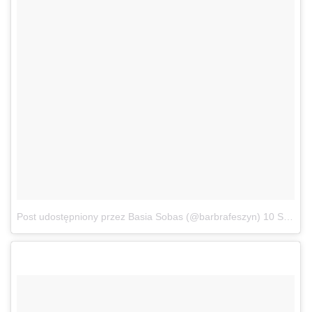
Post udostępniony przez Basia Sobas (@barbrafeszyn)
10 Sie, 2017 o 12:05 PDT