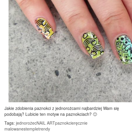
Jakie zdobienia paznokci z jednorożcami najbardziej Wam się
podobają? Lubicie ten motyw na paznokciach? 🙂
Tags:
jednorożec
NAIL ART
paznokcie
ręcznie
malowane
stemple
trendy