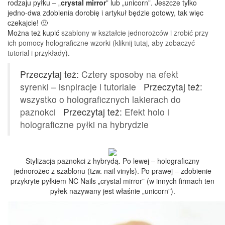
rodzaju pyłku – „
crystal mirror
” lub „unicorn”. Jeszcze tylko
jedno-dwa zdobienia dorobię i artykuł będzie gotowy, tak więc
czekajcie! 🙂
Można też kupić
szablony w kształcie jednorożców i zrobić przy
ich pomocy holograficzne wzorki (kliknij tutaj, aby zobaczyć
tutorial i przykłady
).
Przeczytaj też:
Cztery sposoby na efekt
syrenki – isnpiracje i tutoriale
Przeczytaj też:
wszystko o holograficznych lakierach do
paznokci
Przeczytaj też:
Efekt holo i
holograficzne pyłki na hybrydzie
Stylizacja paznokci z hybrydą. Po lewej – holograficzny
jednorożec z szablonu (tzw. nail vinyls). Po prawej – zdobienie
przykryte pyłkiem NC Nails „crystal mirror” (w innych firmach ten
pyłek nazywany jest właśnie „unicorn”).