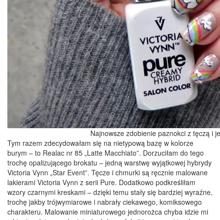
Najnowsze zdobienie paznokci z tęczą i
Tym razem zdecydowałam się na nietypową bazę w kolorze
burym – to Realac nr 85 „Latte Macchiato”. Dorzuciłam do tego
trochę opalizującego brokatu – jedną warstwę wyjątkowej hybrydy
Victoria Vynn „Star Event”. Tęcze i chmurki są ręcznie malowane
lakierami Victoria Vynn z serii Pure. Dodatkowo podkreśliłam
wzory czarnymi kreskami – dzięki temu stały się bardziej wyraźne,
trochę jakby trójwymiarowe i nabrały ciekawego, komiksowego
charakteru. Malowanie miniaturowego jednorożca chyba idzie mi