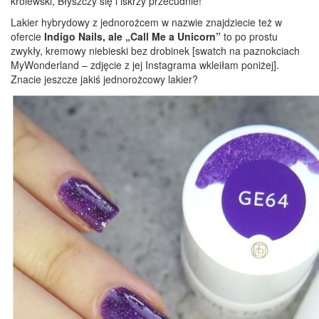
królewski, Błyszczy się i iskrzy przecudnie!
Lakier hybrydowy z jednorożcem w nazwie znajdziecie też w
ofercie
Indigo Nails, ale „Call Me a Unicorn”
to po prostu
zwykły, kremowy niebieski bez drobinek [swatch na paznokciach
MyWonderland – zdjęcie z jej Instagrama wkleiłam poniżej].
Znacie jeszcze jakiś jednorożcowy lakier?