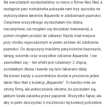
Na warsztatach wysłuchaliśmy co nieco o firmie Neo Nail, a
następnie pani instruktorka pokazała nam trzy sposoby na
wykorzystanie lakierów Aquarelle w zdobieniach paznokci.
Cierpliwie wszystkiego wysłuchałam (no dobra,
niecierpliwie, nie mogłam się doczekać malowania), a
potem mogłam przejść do zabawy! Każdy miał miejsce
przy stoliku wyposażonym w pełen zestaw do zdobienia
paznokci. Do dyspozycji mieliśmy parę kolorów bazowych,
lampę, wzorniki oraz wszystkie odcienie Aquarelle. I nie
zawiodłam się – ten efekt jest czadowy! Z chęcią
zostałabym dłużej i bawiła się tymi lakierami dalej.
Na koniec każdy z uczestników dostał w prezencie jeden
lakier Neo Nail z kolekcji „Aquarelle”. To bardzo miłe ze
strony firmy, ale jednocześnie okrutne, bo poczułam się,
jakbym lizała cukierka przez papierek. Wszystko fajnie, ale
aby w pełni skorzystać z możliwości tej kolekcji potrzebne