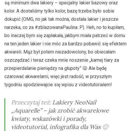
są minimum dwa lakiery – specjalny lakier bazowy oraz
kolor. A dostaliśmy tylko kolor, bazę trzeba było sobie
dokupić (OMG, no jak tak można, dostała lakier i jeszcze
narzeka, co za #zblazowanaPaulina :P). Heh, no to kupiłam,
bo inaczej bym się zapłakała, jakbym miała patrzeć w domu
na ten jeden lakier i nie móc za bardzo pobawić się efektem
akwareli. Mąż był potem niezadowolony, bo obiecałam
oszczędzać i teraz czeka mnie noszenie „karnej tiary za
przepierdalanie pieniędzy na głupoty” 😛 Ale będę
czarować akwarelami, więc jest radość, w przyszłym
tygodniu spodziewajcie się wpisu z videotutorialem!
Przeczytaj też:
Lakiery NeoNail
„Aquarelle” – jak zrobić akwarelowe
kwiaty, wskazówki i porady,
videotutorial, infografika dla Was
🙂