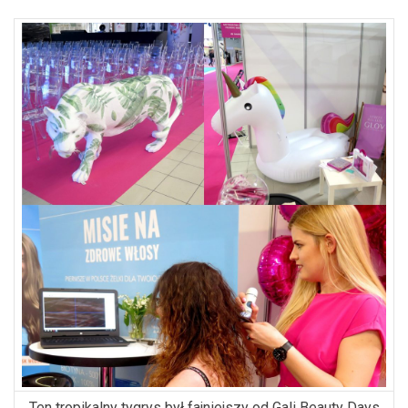
Ten tropikalny tygrys był fajniejszy od Gali Beauty Days