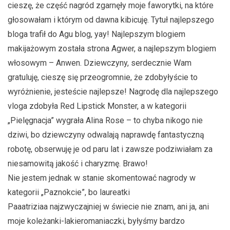
cieszę, że część nagród zgarnęły moje faworytki, na które
głosowałam i którym od dawna kibicuję. Tytuł najlepszego
bloga trafił do Agu blog, yay! Najlepszym blogiem
makijażowym została strona Agwer, a najlepszym blogiem
włosowym – Anwen. Dziewczyny, serdecznie Wam
gratuluję, cieszę się przeogromnie, że zdobyłyście to
wyróżnienie, jesteście najlepsze! Nagrodę dla najlepszego
vloga zdobyła Red Lipstick Monster, a w kategorii
„Pielęgnacja” wygrała Alina Rose – to chyba nikogo nie
dziwi, bo dziewczyny odwalają naprawdę fantastyczną
robotę, obserwuję je od paru lat i zawsze podziwiałam za
niesamowitą jakość i charyzmę. Brawo!
Nie jestem jednak w stanie skomentować nagrody w
kategorii „Paznokcie”, bo laureatki
Paaatriziaa najzwyczajniej w świecie nie znam, ani ja, ani
moje koleżanki-lakieromaniaczki, byłyśmy bardzo