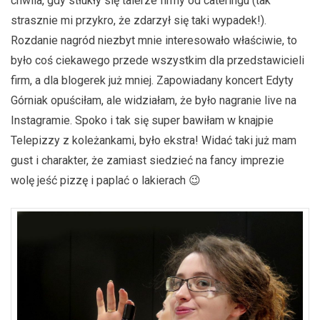
chwila, gdy stłukły się talerze firmy od cateringu (tak
strasznie mi przykro, że zdarzył się taki wypadek!).
Rozdanie nagród niezbyt mnie interesowało właściwie, to
było coś ciekawego przede wszystkim dla przedstawicieli
firm, a dla blogerek już mniej. Zapowiadany koncert Edyty
Górniak opuściłam, ale widziałam, że było nagranie live na
Instagramie. Spoko i tak się super bawiłam w knajpie
Telepizzy z koleżankami, było ekstra! Widać taki już mam
gust i charakter, że zamiast siedzieć na fancy imprezie
wolę jeść pizzę i paplać o lakierach 😉