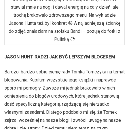
stawiał mnie na nogi i dawał energię na cały dzień, ale
trochę brakowało zdrowszego menu. Na wykładzie
Jasona Hunta też był konkret 😛 A najładniejszą ściankę
do zdjęć znalazłam na stoisku Bandi – pozuję do fotki z
Pulinką 🙂
JASON HUNT RADZI JAK BYĆ LEPSZYM BLOGEREM
Bardzo, bardzo sobie cienię rady Tomka Tomczyka na temat
blogowania. Kupiłam wszystkie jego książki i naprawdę
sporo mi pomogły. Zawsze mi jednak brakowało w nich
odniesienia do blogów urodowych, które jednak stanowią
dość specyficzną kategorię, rządzącą się nierzadko
własnymi zasadami. Dlatego podobało mi się, że Tomek
zajrzał wcześniej na nasze blogi i zwrócił uwagę na nasze
dobre i złe strony. Dzięki temu wiem teraz, na czym